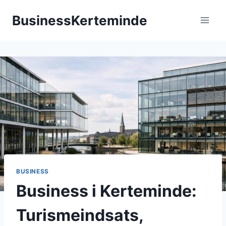
Fortsæt
BusinessKerteminde
til
indhold
BUSINESS
Business i Kerteminde:
Turismeindsats,