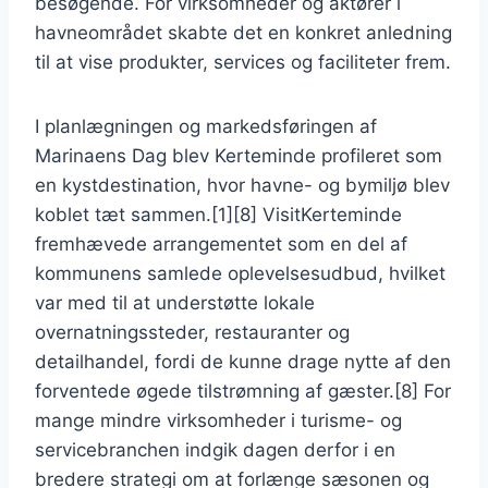
besøgende. For virksomheder og aktører i
havneområdet skabte det en konkret anledning
til at vise produkter, services og faciliteter frem.
I planlægningen og markedsføringen af
Marinaens Dag blev Kerteminde profileret som
en kystdestination, hvor havne- og bymiljø blev
koblet tæt sammen.[1][8] VisitKerteminde
fremhævede arrangementet som en del af
kommunens samlede oplevelsesudbud, hvilket
var med til at understøtte lokale
overnatningssteder, restauranter og
detailhandel, fordi de kunne drage nytte af den
forventede øgede tilstrømning af gæster.[8] For
mange mindre virksomheder i turisme- og
servicebranchen indgik dagen derfor i en
bredere strategi om at forlænge sæsonen og