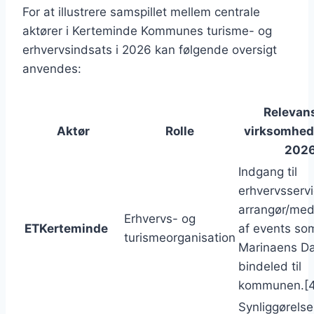
For at illustrere samspillet mellem centrale
aktører i Kerteminde Kommunes turisme- og
erhvervsindsats i 2026 kan følgende oversigt
anvendes:
Relevans
Aktør
Rolle
virksomhede
202
Indgang til
erhvervsservi
arrangør/med
Erhvervs- og
ETKerteminde
af events so
turismeorganisation
Marinaens D
bindeled til
kommunen.[4
Synliggørelse