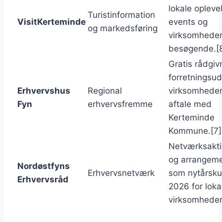
lokale oplevel
Turistinformation
VisitKerteminde
events og
og markedsføring
virksomheder
besøgende.[
Gratis rådgiv
forretningsudv
Erhvervshus
Regional
virksomheder
Fyn
erhvervsfremme
aftale med
Kerteminde
Kommune.[7]
Netværksakti
og arrangeme
Nordøstfyns
Erhvervsnetværk
som nytårsku
Erhvervsråd
2026 for loka
virksomheder.