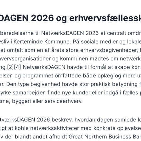
DAGEN 2026 og erhvervsfælless
orberedelserne til NetværksDAGEN 2026 et centralt omdr
vsliv i Kerteminde Kommune. På sociale medier og lokal
et omtalt som en af årets store erhvervsbegivenheder, 
rhvervsorganisationer og kommunen mødtes om netværk
ing.[2][4] NetværksDAGEN havde til formål at skabe kon
relser, og programmet omfattede både oplæg og mere u
r. Den type begivenhed havde stor praktisk betydning f
yrke samarbejder, finde nye kunder eller indgå i fælles 
sme, byggeri eller serviceerhverv.
tværksDAGEN 2026 beskrev, hvordan dagen samlede lok
igt at koble netværksaktiviteter med konkrete oplevelse
ev der blandt andet afholdt Great Northern Business Bar