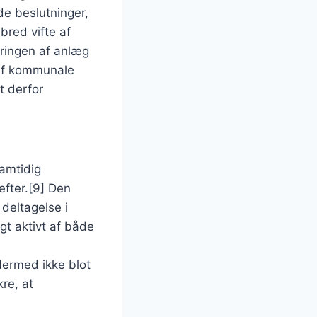
de beslutninger,
bred vifte af
eringen af anlæg
 af kommunale
t derfor
amtidig
efter.[9] Den
 deltagelse i
ugt aktivt af både
ermed ikke blot
re, at