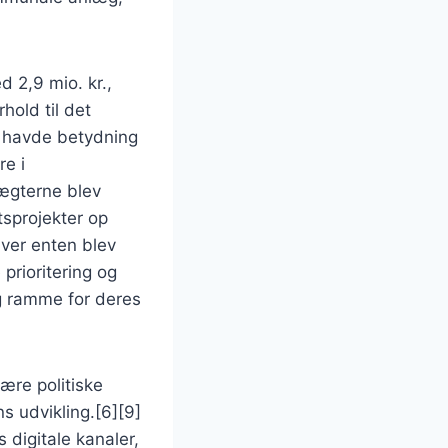
 2,9 mio. kr.,
hold til det
g havde betydning
re i
tægterne blev
tsprojekter op
iver enten blev
 prioritering og
g ramme for deres
ære politiske
 udvikling.[6][9]
digitale kanaler,