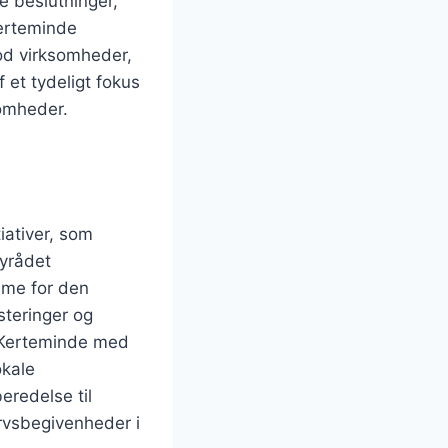
ke beslutninger,
Kerteminde
mod virksomheder,
et tydeligt fokus
omheder.
iativer, som
yrådet
mme for den
teringer og
i Kerteminde med
okale
redelse til
vsbegivenheder i