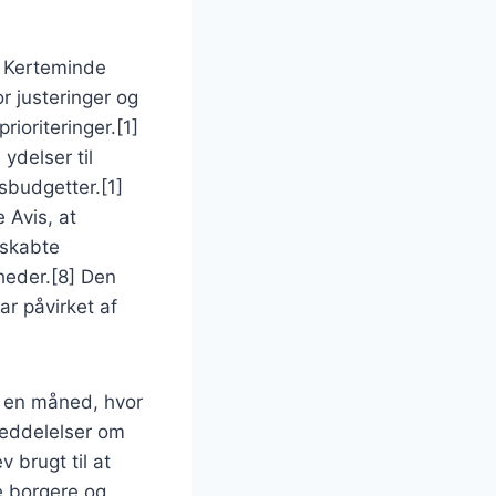
i Kerteminde
 justeringer og
ioriteringer.[1]
ydelser til
sbudgetter.[1]
 Avis, at
 skabte
eder.[8] Den
ar påvirket af
å en måned, hvor
meddelelser om
 brugt til at
e borgere og