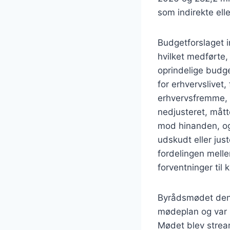
som indirekte ell
Budgetforslaget i
hvilket medførte,
oprindelige budge
for erhvervslivet
erhvervsfremme, i
nedjusteret, måt
mod hinanden, og 
udskudt eller just
fordelingen mell
forventninger til
Byrådsmødet den 
mødeplan og var 
Mødet blev stream