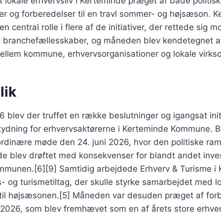
et lokale erhvervsliv i Kerteminde præget af både politis
er og forberedelser til en travl sommer- og højsæson. 
central rolle i flere af de initiativer, der rettede sig 
g branchefællesskaber, og måneden blev kendetegnet af 
llem kommune, erhvervsorganisationer og lokale virks
lik
26 blev der truffet en række beslutninger og igangsat init
tydning for erhvervsaktørerne i Kerteminde Kommune. B
ordinære møde den 24. juni 2026, hvor den politiske ra
 blev drøftet med konsekvenser for blandt andet inves
 kommunen.[6][9] Samtidig arbejdede Erhverv & Turisme 
- og turismetiltag, der skulle styrke samarbejdet med l
til højsæsonen.[5] Måneden var desuden præget af forbe
26, som blev fremhævet som en af årets store erhver