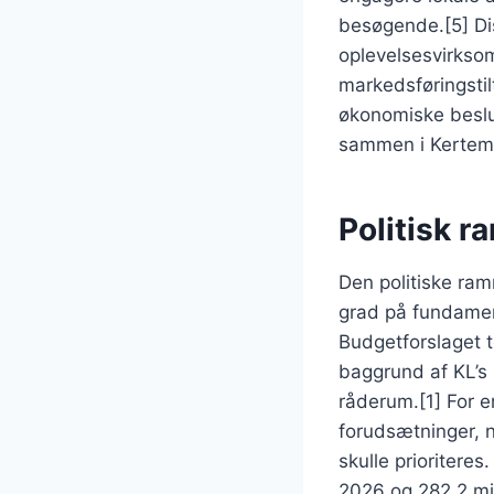
besøgende.[5] Dis
oplevelsesvirkso
markedsføringstil
økonomiske beslut
sammen i Kerte
Politisk r
Den politiske ram
grad på fundamen
Budgetforslaget t
baggrund af KL’s
råderum.[1] For 
forudsætninger, n
skulle prioriteres
2026 og 282,2 mio