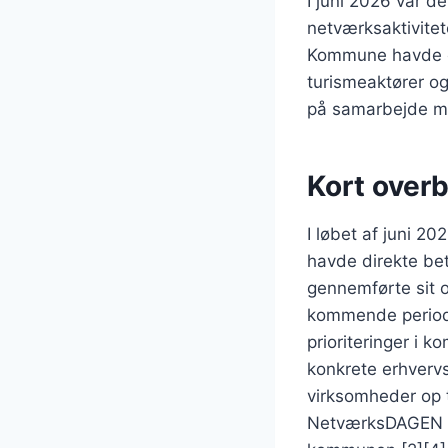
I juni 2026 var d
netværksaktivitet
Kommune havde en 
turismeaktører o
på samarbejde me
Kort overb
I løbet af juni 20
havde direkte be
gennemførte sit 
kommende periode
prioriteringer i
konkrete erhvervs
virksomheder op 
NetværksDAGEN 20