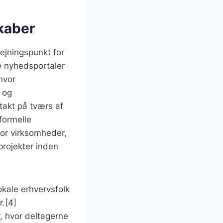
kaber
ejningspunkt for
e nyhedsportaler
hvor
 og
takt på tværs af
formelle
or virksomheder,
projekter inden
ale erhvervsfolk
r.[4]
, hvor deltagerne