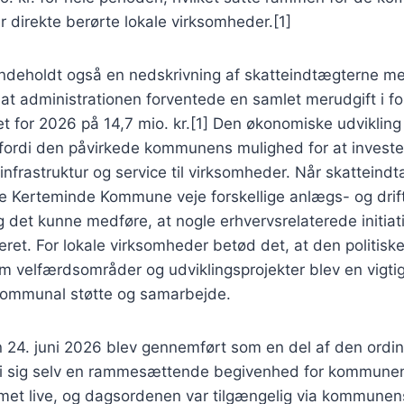
er direkte berørte lokale virksomheder.[1]
ndeholdt også en nedskrivning af skatteindtægterne med
 at administrationen forventede en samlet merudgift i for
t for 2026 på 14,7 mio. kr.[1] Den økonomiske udviklin
, fordi den påvirkede kommunens mulighed for at investe
nfrastruktur og service til virksomheder. Når skatteind
te Kerteminde Kommune veje forskellige anlægs- og drif
det kunne medføre, at nogle erhvervsrelaterede initiat
eret. For lokale virksomheder betød det, at den politiske
em velfærdsområder og udviklingsprojekter blev en vigti
 kommunal støtte og samarbejde.
24. juni 2026 blev gennemført som en del af den ordin
i sig selv en rammesættende begivenhed for kommunens
et live, og dagsordenen var tilgængelig via kommunens 