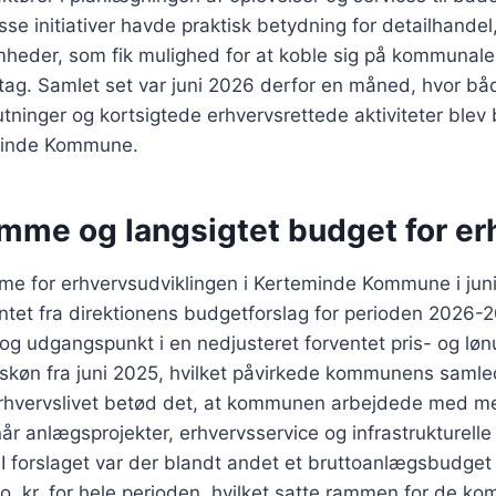
se initiativer havde praktisk betydning for detailhandel
mheder, som fik mulighed for at koble sig på kommunale
tag. Samlet set var juni 2026 derfor en måned, hvor bå
ninger og kortsigtede erhvervsrettede aktiviteter blev
minde Kommune.
amme og langsigtet budget for er
me for erhvervsudviklingen i Kerteminde Kommune i juni
tet fra direktionens budgetforslag for perioden 2026-2
og udgangspunkt i en nedjusteret forventet pris- og løn
 skøn fra juni 2025, hvilket påvirkede kommunens saml
erhvervslivet betød det, at kommunen arbejdede med 
år anlægsprojekter, erhvervsservice og infrastrukturelle
. I forslaget var der blandt andet et bruttoanlægsbudget p
. kr. for hele perioden, hvilket satte rammen for de k