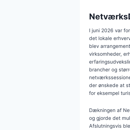
Netværks
I juni 2026 var f
det lokale erhver
blev arrangement
virksomheder, e
erfaringsudveksl
brancher og stør
netværkssessione
der ønskede at st
for eksempel turi
Dækningen af Ne
og gjorde det mul
Afslutningsvis bl