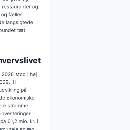
, restauranter og
 og fælles
de langsigtede
 bundet tæt
hvervslivet
 2026 stod i høj
029.[1]
udvikling på
ede økonomiske
mere stramme
 investeringer
å 61,2 mio. kr. i
ommunale anlæg,