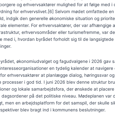
borgere og erhvervsaktører mulighed for at følge med i 
dning for erhvervslivet.[6] Selvom mødet omfattede en 
, indgik den generelle økonomiske situation og priorit
rale elementer. For erhvervsaktører, der var afhængige
nfrastruktur, erhvervsområder eller turismefremme, var de
ge med i, hvordan byrådet forholdt sig til de langsigtede
inger.
yrådet, økonomiudvalget og fagudvalgene i 2026 gav s
nteresseorganisationer en tydelig kalender at navigere 
 for erhvervsaktører at planlægge dialog, høringssvar og
e processer i god tid. I juni 2026 blev denne struktur br
ioner og lokale samarbejdsfora, der ønskede at placere
dagsordener på det politiske niveau. Mødeplanen var d
gt, men en arbejdsplatform for det samspil, der skulle sik
rspektiver blev bragt ind i kommunens beslutninger.