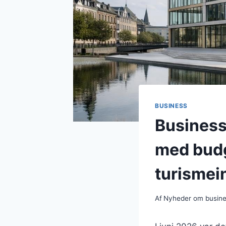
BUSINESS
Business
med budg
turismein
Af
Nyheder om busin