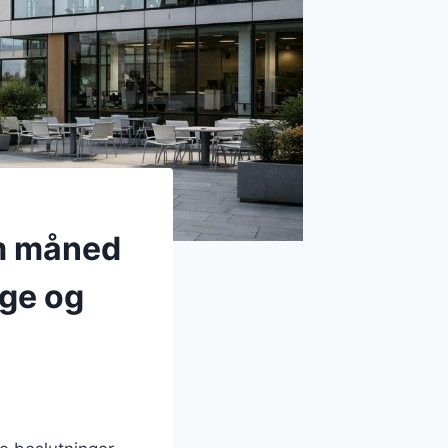
om måned
ge og