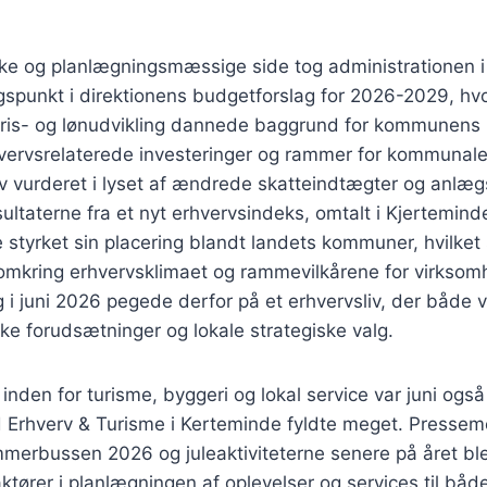
e og planlægningsmæssige side tog administrationen 
unkt i direktionens budgetforslag for 2026-2029, hvor
 pris- og lønudvikling dannede baggrund for kommunens pr
vervsrelaterede investeringer og rammer for kommunale 
v vurderet i lyset af ændrede skatteindtægter og anlæg
ultaterne fra et nyt erhvervsindeks, omtalt i Kjerteminde
tyrket sin placering blandt landets kommuner, hvilket
ring erhvervsklimaet og rammevilkårene for virksomh
 i juni 2026 pegede derfor på et erhvervsliv, der både v
e forudsætninger og lokale strategiske valg.
inden for turisme, byggeri og lokal service var juni ogs
Erhverv & Turisme i Kerteminde fyldte meget. Presse
erbussen 2026 og juleaktiviteterne senere på året blev
ktører i planlægningen af oplevelser og services til båd