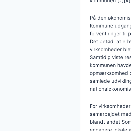
kommunen.[2][4]
På den økonomisk
Kommune udgangsp
forventninger til
Det betød, at erh
virksomheder ble
Samtidig viste res
kommunen havde s
opmærksomhed omk
samlede udvikling
nationaløkonomisk
For virksomheder 
samarbejdet med 
blandt andet Somm
engagere lokale a