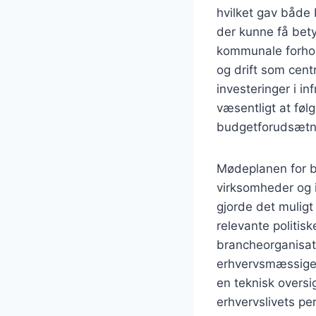
hvilket gav både 
der kunne få bety
kommunale forhold
og drift som cent
investeringer i i
væsentligt at føl
budgetforudsætn
Mødeplanen for b
virksomheder og i
gjorde det muligt
relevante politisk
brancheorganisat
erhvervsmæssige 
en teknisk oversi
erhvervslivets pe