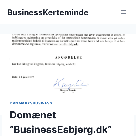
Fortsæt
BusinessKerteminde
til
indhold
DANMARKSBUSINESS
Domænet
“BusinessEsbjerg.dk”