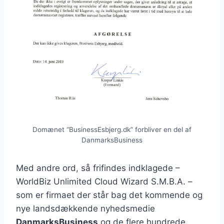
Domænet “BusinessEsbjerg.dk” forbliver en del af
DanmarksBusiness
Med andre ord, så frifindes indklagede –
WorldBiz Unlimited Cloud Wizard S.M.B.A. –
som er firmaet der står bag det kommende og
nye landsdækkende nyhedsmedie
DanmarksBusiness
og de flere hundrede