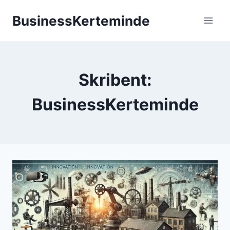
Fortsæt
BusinessKerteminde
til
indhold
Skribent:
BusinessKerteminde