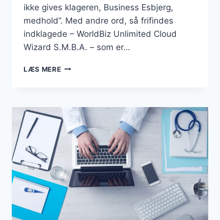
ikke gives klageren, Business Esbjerg,
medhold”. Med andre ord, så frifindes
indklagede – WorldBiz Unlimited Cloud
Wizard S.M.B.A. – som er…
DOMÆNET
LÆS MERE
“BUSINESSESBJERG.DK”
FORBLIVER
EN
DEL
AF
DANMARKSBUSINESS