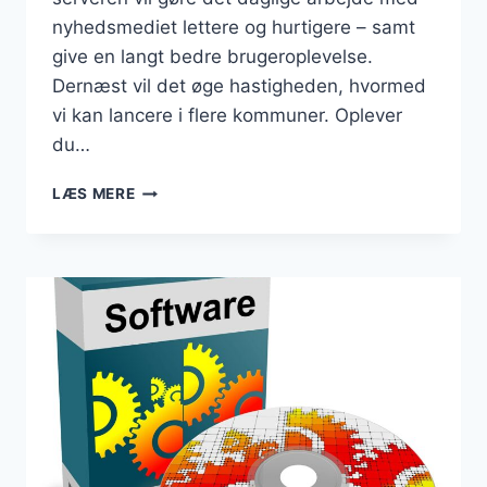
nyhedsmediet lettere og hurtigere – samt
give en langt bedre brugeroplevelse.
Dernæst vil det øge hastigheden, hvormed
vi kan lancere i flere kommuner. Oplever
du…
DANMARKSBUSINESS
LÆS MERE
ER
FLYTTET
TIL
NY
OG
HURTIGERE
SERVER