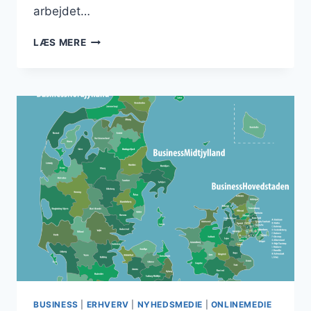
arbejdet…
DANMARKSBUSINESS
LÆS MERE
ER
KOMMET
TÆTTERE
PÅ
REDAKTØREN
TIL
NYHEDSMEDIET
BUSINESS
|
ERHVERV
|
NYHEDSMEDIE
|
ONLINEMEDIE