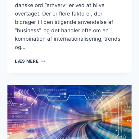
danske ord “erhverv” er ved at blive
overtaget. Der er flere faktorer, der
bidrager til den stigende anvendelse af
“business”, og det handler ofte om en
kombination af internationalisering, trends
og…
ER
LÆS MERE
ORDET
“ERHVERV”
VED
AT
BLIVE
OVERTAGET
AF
“BUSINESS”
I
DET
DANSKE
SPROG?