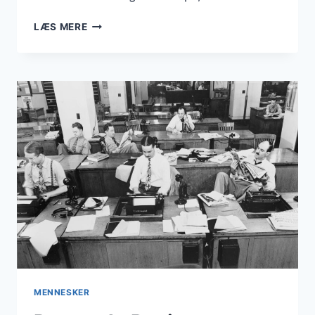
CTO
LÆS MERE
FRA
HERNING
MENNESKER