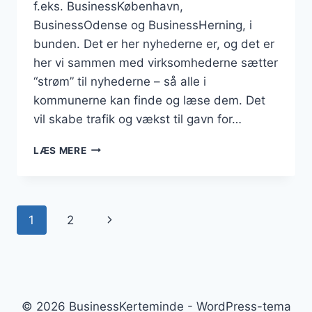
f.eks. BusinessKøbenhavn,
BusinessOdense og BusinessHerning, i
bunden. Det er her nyhederne er, og det er
her vi sammen med virksomhederne sætter
“strøm” til nyhederne – så alle i
kommunerne kan finde og læse dem. Det
vil skabe trafik og vækst til gavn for…
LANDSDÆKKENDE
LÆS MERE
NYHEDSMEDIE
Side
Næste
1
2
navigation
side
© 2026 BusinessKerteminde - WordPress-tema