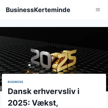
Fortsæt
BusinessKerteminde
til
indhold
BUSINESS
Dansk erhvervsliv i
2025: Vækst,